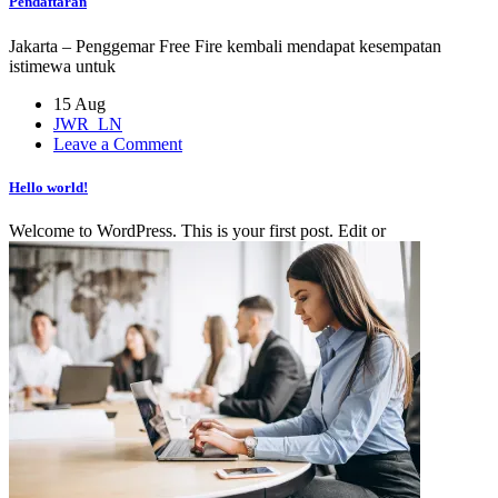
Pendaftaran
OB48
Resmi
Jakarta – Penggemar Free Fire kembali mendapat kesempatan
Dibuka:
istimewa untuk
Fitur
Baru
15 Aug
dan
JWR_LN
Panduan
on
Leave a Comment
Pendaftaran
Hello
world!
Hello world!
Welcome to WordPress. This is your first post. Edit or