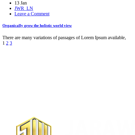
13 Jan
JWR_LN
on
Leave a Comment
Organically
grow
Organically grow the holistic world view
the
holistic
There are many variations of passages of Lorem Ipsum available,
world
1
2
3
view