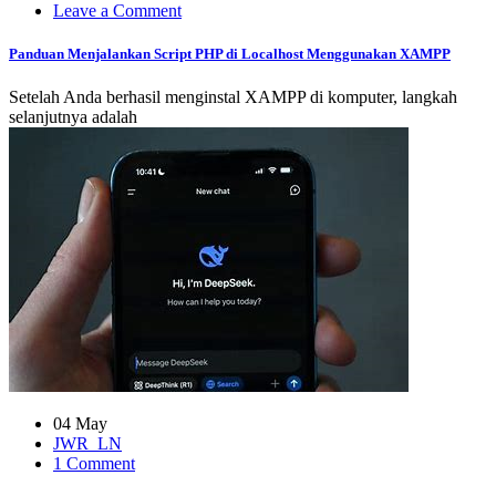
on
Leave a Comment
Panduan
Menjalankan
Panduan Menjalankan Script PHP di Localhost Menggunakan XAMPP
Script
PHP
Setelah Anda berhasil menginstal XAMPP di komputer, langkah
di
selanjutnya adalah
Localhost
Menggunakan
XAMPP
04 May
JWR_LN
on
1 Comment
DeepSeek,