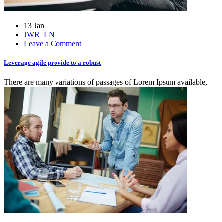
13 Jan
JWR_LN
on
Leave a Comment
Leverage
agile
Leverage agile provide to a robust
provide
to
There are many variations of passages of Lorem Ipsum available,
a
robust