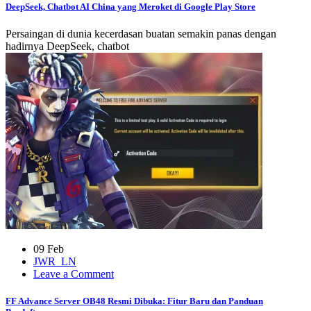
Chatbot
DeepSeek, Chatbot AI China yang Meroket di Google Play Store
AI
China
Persaingan di dunia kecerdasan buatan semakin panas dengan
yang
hadirnya DeepSeek, chatbot
Meroket
di
Google
Play
Store
09 Feb
JWR_LN
on
Leave a Comment
FF
Advance
FF Advance Server OB48 Resmi Dibuka: Fitur Baru dan Panduan
Server